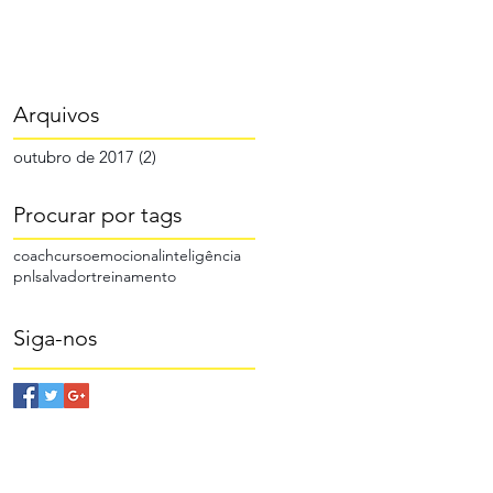
Arquivos
outubro de 2017
(2)
2 posts
Procurar por tags
coach
curso
emocional
inteligência
pnl
salvador
treinamento
Siga-nos